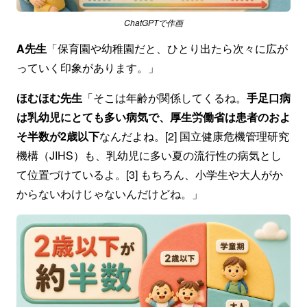
ChatGPTで作画
A先生
「保育園や幼稚園だと、ひとり出たら次々に広が
っていく印象があります。」
ほむほむ先生
「そこは年齢が関係してくるね。
手足口病
は乳幼児にとても多い病気で、厚生労働省は患者のおよ
そ半数が2歳以下
なんだよね。[2] 国立健康危機管理研究
機構（JIHS）も、乳幼児に多い夏の流行性の病気とし
て位置づけているよ。[3] もちろん、小学生や大人がか
からないわけじゃないんだけどね。」