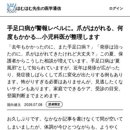
ほむほむ先生の医学通信
登録
ログイン
手足口病が警報レベルに。爪がはがれる、何
度もかかる…小児科医が整理します
「去年もかかったのに、また手足口病？」「発疹は治っ
たのに、爪がはがれてきたけれど大丈夫？」この夏、保
護者からこうした相談が増えています。手足口病は“夏
風邪”として知られていますが、近年は発疹が広がった
り、発症後しばらくして爪に変化が出たりする例もあり
ます。怖がりすぎる必要はありませんが、見逃したくな
いサインもあります。家庭でできるケア、受診の目安、
登園判断までまとめます。
堀向健太
2026.07.08
読者限定
お久しぶりです。なかなか記事を書けなくて間が空いて
しまいましたが、体調が今ひとつながらも、ようやく