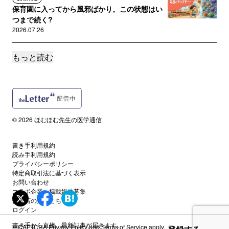
保育園に入ってから風邪ばかり。この状態はい
つまで続く?
2026.07.26
もっと読む
読者限定
アトピー肌の日焼け止め、SPF50が正解？それ
とも？
2026.07.16
読者限定
© 2026 ほむほむ先生の医学通信
毎日洗っているのに、なぜ？ 子どもの足が強く
におう本当の理由
書き手利用規約
2026.07.13
読み手利用規約
プライバシーポリシー
特定商取引法に基づく表示
サポートメンバー限定
医療で使うステロイドと筋肉増強剤のステロイ
お問い合わせ
コラボ企業・掲載媒体募集
ド、どう違う？
代理店の方はこちら
2026.07.11
ログイン
書き手から直接、最新記事が届きます。
reCAPTCHA
Privacy Policy
and
Terms of Service
apply.