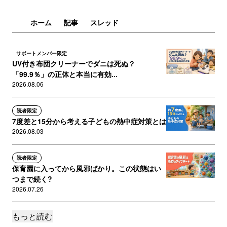
ホーム
記事
スレッド
サポートメンバー限定
UV付き布団クリーナーでダニは死ぬ？
「99.9％」の正体と本当に有効...
2026.08.06
読者限定
7度差と15分から考える子どもの熱中症対策とは
2026.08.03
読者限定
保育園に入ってから風邪ばかり。この状態はい
つまで続く?
2026.07.26
もっと読む
読者限定
アトピー肌の日焼け止め、SPF50が正解？それ