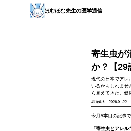
ほむほむ先生の医学通信
寄生虫が
か？【2
現代の日本でアレ
いるかもしれませ
ら見えてきた、健
堀向健太
2026.01.22
今月5本目の記事
「寄生虫とアレル