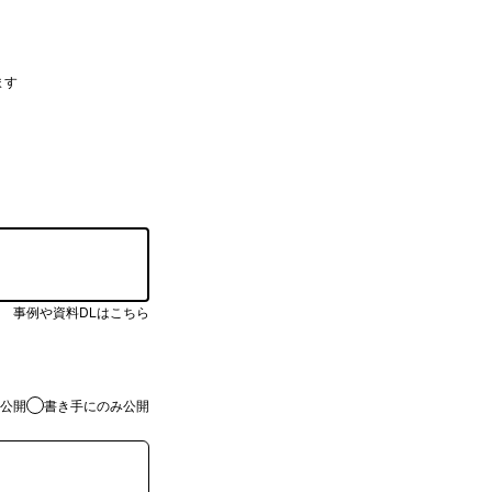
ます
事例や資料DLはこちら
公開
書き手にのみ公開