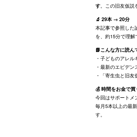
す
。この旧友仮説
🔬 29本 → 20分
本記事で参照した
を、約15分で理
📗こんな方に読ん
・子どものアレル
・最新のエビデン
・「寄生虫と旧友
💰 時間をお金で
今回はサポートメ
毎月5本以上の最
す。