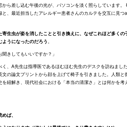
窓から差し込む午後の光が、パソコンを淡く照らしています。 
録と、最近担当したアレルギー患者さんのカルテを交互に見つ
た寄生虫が姿を消したことと引き換えに、なぜこれほど多くの
むようになったのだろう
。
お聞きしてもいいですか？」
べく、A先生は指導医であるほむほむ先生のデスクを訪ねまし
英文の論文プリントから顔を上げて椅子を引きました。人類と
史を紐解き、現代社会における「本当の清潔さ」とは何かを考
読めば、