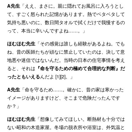
A先生
「ええ、まさに。親に隠れてお風呂に入ろうとし
て、すごく怒られた記憶があります。熱でベタベタして
気持ち悪いのに、数日間タオルで拭くだけで我慢するの
って、本当に辛いんですよね……。」
ほむほむ先生
「その感覚は誰しも経験があるよね。でも
ね、昔の医師たちが頑なに禁止していたのは、決して意
地悪や迷信ではないんだ。当時の日本の住宅事情を考え
ると、それは
『命を守るための極めて合理的な判断』だ
ったともいえる
んだよ [1][2]。」
A先生
「命を守るため……。確かに、昔の家は寒かった
イメージがありますけど、そこまで危険だったんです
か？」
ほむほむ先生
「想像してみてほしい。断熱材も十分では
ない昭和の木造家屋。冬場の脱衣所や浴室は、外気温と