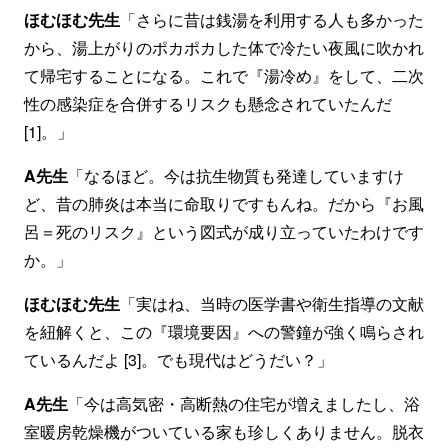
ほむほむ先生
「さらに昔は銭湯を利用する人も多かった
から、湯上がりのポカポカした体で冷たい夜風に吹かれ
て帰宅することになる。これで『湯冷め』をして、二次
性の感染症を合併するリスクも懸念されていたんだ
[1]。」
A先生
「なるほど。今は抗生物質も発達していますけ
ど、昔の肺炎は本当に命取りですもんね。だから『お風
呂＝死のリスク』という図式が成り立っていたわけです
か。」
ほむほむ先生
「実はね、当時の医学書や衛生指導の文献
を紐解くと、この『環境要因』への警鐘が強く鳴らされ
ているんだよ [3]。でも現代はどうだい？」
A先生
「今は高気密・高断熱の住宅が増えましたし、浴
室暖房乾燥機がついている家も珍しくありません。脱衣