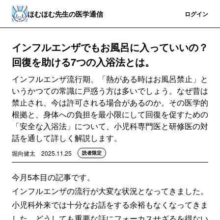
ほむほむ先生の医学通信
登録
ログイン
インフルエンザでもお風呂に入っていいの？
回復を助ける7つの入浴法とは。
インフルエンザ流行期、「熱がある時はお風呂禁止」と
いうかつての常識に戸惑う方は多いでしょう。なぜ昔は
禁止され、今は許可される場合があるのか。その医学的
根拠と、身体への負担を最小限にして回復を促すための
「安全な入浴法」について、小児科専門医と研修医の対
話を通して詳しく解説します。
堀向健太
2025.11.25
読者限定
今月5本目の記事です。
インフルエンザの流行が大変な状況となってきました。
小児科外来では十分なお話をする余裕もなくなってきま
した。どうしても重要な話にフォーカスせざるを得ない