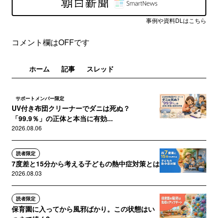
事例や資料DLはこちら
コメント欄はOFFです
ホーム
記事
スレッド
サポートメンバー限定
UV付き布団クリーナーでダニは死ぬ？
「99.9％」の正体と本当に有効...
2026.08.06
読者限定
7度差と15分から考える子どもの熱中症対策とは
2026.08.03
読者限定
保育園に入ってから風邪ばかり。この状態はい