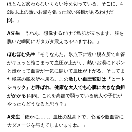
ほとんど変わらないくらい冷え切っている。そこに、4
2度以上の熱いお湯を張った深い浴槽があるわけだ
[3]。」
A先生
「うわあ、想像するだけで鳥肌が立ちます。服を
脱いだ瞬間にガタガタ震えちゃいますね。」
ほむほむ先生
「そうなんだ。氷点下に近い脱衣所で血管
がキュッと縮こまって血圧が上がり、熱いお湯にドボン
と浸かって血管が一気に開いて血圧が下がる。そしてま
た極寒の脱衣所へ戻る。この
激しい血圧変動は『ヒート
ショック』と呼ばれ、健康な大人でも心臓に大きな負担
がかかる
[4][5]。これを高熱で弱っている病人や子供が
やったらどうなると思う？」
A先生
「確かに……。血圧の乱高下で、心臓や脳血管に
大ダメージを与えてしまいますね。」