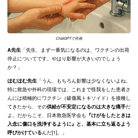
ChatGPTで作画
A先生
「先生、まず一番気になるのは、ワクチンの出荷
停止についてです。やはり影響が大きいのでしょう
か？」
ほむほむ先生
「うん、もちろん影響は少なくないよね。
特に救急や外科の現場では、これまで怪我をした患者さ
んには積極的にワクチン（破傷風トキソイド）を接種し
てきたから、その
供給が不安定になるのは大きな痛手
だ
よ。だからこそ、日本救急医学会も
『けがをしたときは
入念に傷口を洗浄するように』と、基本に立ち返るよう
呼びかけている
んだ[1]。」