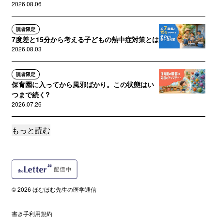
2026.08.06
読者限定
7度差と15分から考える子どもの熱中症対策とは
2026.08.03
読者限定
保育園に入ってから風邪ばかり。この状態はい
つまで続く?
2026.07.26
もっと読む
読者限定
アトピー肌の日焼け止め、SPF50が正解？それ
とも？
2026.07.16
読者限定
© 2026 ほむほむ先生の医学通信
毎日洗っているのに、なぜ？ 子どもの足が強く
におう本当の理由
書き手利用規約
2026.07.13